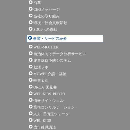
沿革
CEOメッセージ
当社の取り組み
環境・社会貢献活動
SDGsへの貢献
事業・サービス紹介
WEL-MOTHER
自治体向けデータ分析サービス
児童虐待予防システム
脳活ラボ
MCWEL介護・福祉
帳票太郎
ORCA 医見書
WEL-KIDS PHOTO
情報サイトウェル
業務コンサルテーション
人力 旧街道ウォーク
WEL-KIDS
成年後見講談