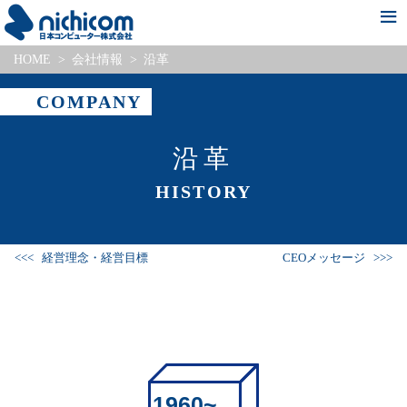
HOME
会社情報
沿革
新着情報
会社情報
事業・サービス紹介
Pick Up Project
採用情報
COMPANY
沿革
HISTORY
経営理念・経営目標
CEOメッセージ
1960~