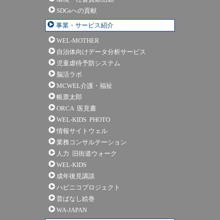
SDGsへの貢献
事業・サービス紹介
WEL-MOTHER
自治体向けデータ分析サービス
児童虐待予防システム
脳活ラボ
MCWEL介護・福祉
帳票太郎
ORCA 医見書
WEL-KIDS PHOTO
情報サイトウェル
業務コンサルテーション
人力 旧街道ウォーク
WEL-KIDS
成年後見講談
ハピニコプロジェクト
昔ばなし絵巻
WA-JAPAN