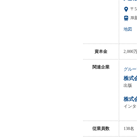
〒5
J
地図
資本金
2,000
関連企業
グルー
株式
出版
株式
インタ
従業員数
138名