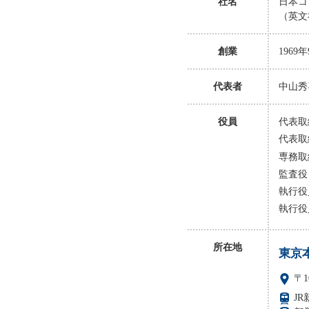
社名
日本コ
（英文社名
創業
1969
代表者
中山秀
役員
代表取
代表取
専務取
監査役
執行役
執行役
所在地
東京
〒1
J