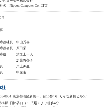
ンピューター株式会社
：Nippon Computer Co.,LTD）
年9月
喜
締役社長
中山秀喜
締役会長
原田栄一
締役
濱之上一人
加藤賀都子
員
岸上弥生
員
中原進
本社
05-0004
東京都港区新橋一丁目16番4号 りそな新橋ビル6F
R新橋駅 日比谷口（SL広場）より徒歩4分