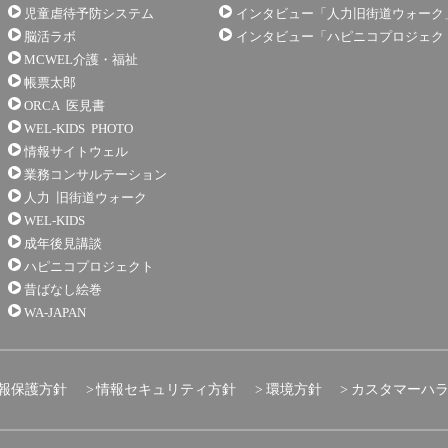
児童虐待予防システム
インタビュー「人力旧街道ウォーク
脳活ラボ
インタビュー「ハピニコプロジェク
MCWEL介護・福祉
帳票太郎
ORCA 医見書
WEL-KIDS PHOTO
情報サイトウェル
業務コンサルテーション
人力 旧街道ウォーク
WEL-KIDS
成年後見講談
ハピニコプロジェクト
昔ばなし絵巻
WA-JAPAN
報保護方針
情報セキュリティ方針
環境方針
カスタマーハ