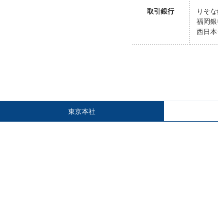
取引銀行
りそな
福岡銀
西日本
東京本社