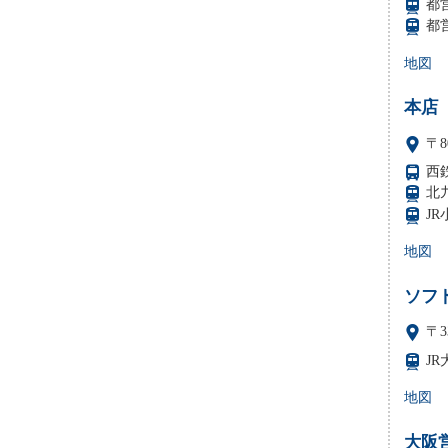
都
都
地図
本店
〒8
西
北
J
地図
ソフ
〒3
J
地図
大阪