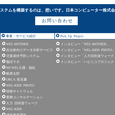
ステムを構築するのは、想いです。
日本コンピューター株式
お問い合わせ
事業・サービス紹介
Pick Up Project
WEL-MOTHER
インタビュー「WEL-MOTHER」
自治体向けデータ分析サービス
インタビュー「WEL-KIDS PHOTO
児童虐待予防システム
インタビュー「人力旧街道ウォーク
脳活ラボ
インタビュー「ハピニコプロジェク
MCWEL介護・福祉
帳票太郎
ORCA 医見書
WEL-KIDS PHOTO
情報サイトウェル
業務コンサルテーション
人力 旧街道ウォーク
WEL-KIDS
成年後見講談