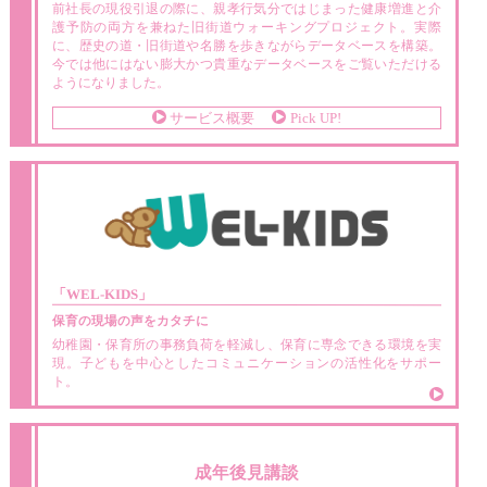
前社長の現役引退の際に、親孝行気分ではじまった健康増進と介
護予防の両方を兼ねた旧街道ウォーキングプロジェクト。実際
に、歴史の道・旧街道や名勝を歩きながらデータベースを構築。
今では他にはない膨大かつ貴重なデータベースをご覧いただける
ようになりました。
サービス概要
Pick UP!
「WEL-KIDS」
保育の現場の声をカタチに
幼稚園・保育所の事務負荷を軽減し、保育に専念できる環境を実
現。子どもを中心としたコミュニケーションの活性化をサポー
ト。
成年後見講談