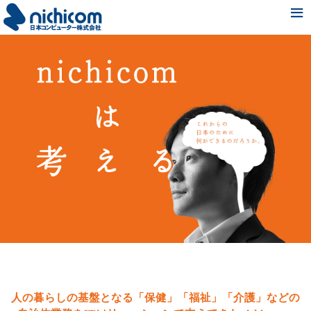
新着情報
会社情報
事業・サービス紹介
Pick Up Project
採用情報
人の暮らしの基盤となる
「保健」
「福祉」
「介護」
などの