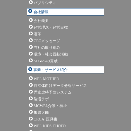
パブリシティ
会社情報
会社概要
経営理念・経営目標
沿革
CEOメッセージ
当社の取り組み
環境・社会貢献活動
SDGsへの貢献
事業・サービス紹介
WEL-MOTHER
自治体向けデータ分析サービス
児童虐待予防システム
脳活ラボ
MCWEL介護・福祉
帳票太郎
ORCA 医見書
WEL-KIDS PHOTO