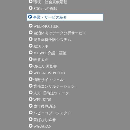
環境・社会貢献活動
SDGsへの貢献
事業・サービス紹介
WEL-MOTHER
自治体向けデータ分析サービス
児童虐待予防システム
脳活ラボ
MCWEL介護・福祉
帳票太郎
ORCA 医見書
WEL-KIDS PHOTO
情報サイトウェル
業務コンサルテーション
人力 旧街道ウォーク
WEL-KIDS
成年後見講談
ハピニコプロジェクト
昔ばなし絵巻
WA-JAPAN