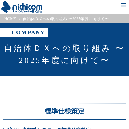
HOME
自治体ＤＸへの取り組み 〜2025年度に向けて〜
新着情報
会社情報
事業・サービス紹介
Pick Up Project
採用情報
COMPANY
自治体ＤＸへの取り組み 〜
2025年度に向けて〜
標準仕様策定