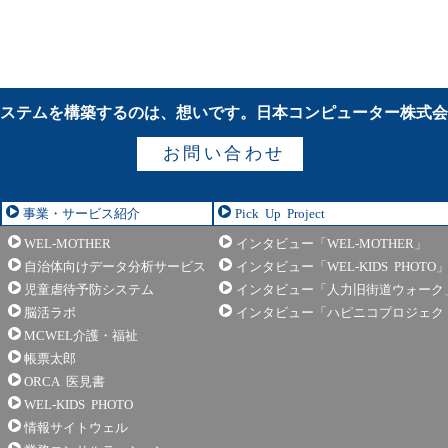
ステムを構築するのは、想いです。
日本コンピューター株式
お問い合わせ
事業・サービス紹介
Pick Up Project
WEL-MOTHER
インタビュー「WEL-MOTHER」
自治体向けデータ分析サービス
インタビュー「WEL-KIDS PHOTO
児童虐待予防システム
インタビュー「人力旧街道ウォーク
脳活ラボ
インタビュー「ハピニコプロジェク
MCWEL介護・福祉
帳票太郎
ORCA 医見書
WEL-KIDS PHOTO
情報サイトウェル