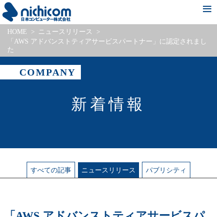
HOME
ニュースリリース
新着情報
会社情報
事業・サービス紹介
Pick Up Project
採用情報
「AWS アドバンストティアサービスパートナー」に認定されまし
た
COMPANY
新着情報
すべて
の記事
ニュース
リリース
パブリシティ
「AWS アドバンストティアサービスパ