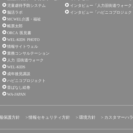
児童虐待予防システム
インタビュー「人力旧街道ウォーク
脳活ラボ
インタビュー「ハピニコプロジェク
MCWEL介護・福祉
帳票太郎
ORCA 医見書
WEL-KIDS PHOTO
情報サイトウェル
業務コンサルテーション
人力 旧街道ウォーク
WEL-KIDS
成年後見講談
ハピニコプロジェクト
昔ばなし絵巻
WA-JAPAN
報保護方針
情報セキュリティ方針
環境方針
カスタマーハ