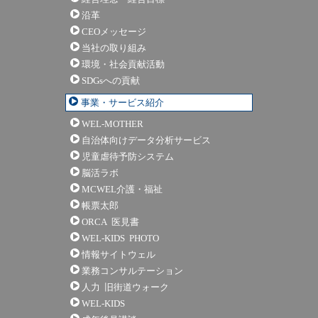
沿革
CEOメッセージ
当社の取り組み
環境・社会貢献活動
SDGsへの貢献
事業・サービス紹介
WEL-MOTHER
自治体向けデータ分析サービス
児童虐待予防システム
脳活ラボ
MCWEL介護・福祉
帳票太郎
ORCA 医見書
WEL-KIDS PHOTO
情報サイトウェル
業務コンサルテーション
人力 旧街道ウォーク
WEL-KIDS