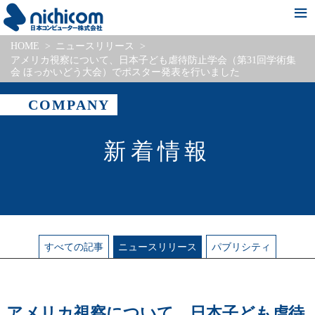
HOME
ニュースリリース
新着情報
会社情報
事業・サービス紹介
Pick Up Project
採用情報
アメリカ視察について、日本子ども虐待防止学会（第31回学術集
会 ほっかいどう大会）でポスター発表を行いました
COMPANY
新着情報
すべて
の記事
ニュース
リリース
パブリシティ
アメリカ視察について、日本子ども虐待